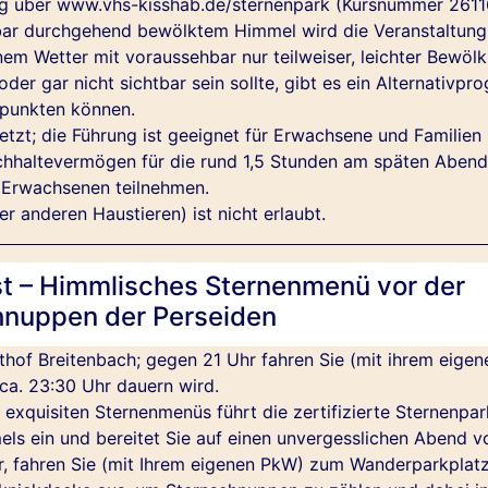
rg über www.vhs-kisshab.de/sternenpark (Kursnummer 261
ar durchgehend bewölktem Himmel wird die Veranstaltung
em Wetter mit voraussehbar nur teilweiser, leichter Bewölk
er gar nicht sichtbar sein sollte, gibt es ein Alternativpr
 punkten können.
tzt; die Führung ist geeignet für Erwachsene und Familien 
hhaltevermögen für die rund 1,5 Stunden am späten Abend 
n Erwachsenen teilnehmen.
 anderen Haustieren) ist nicht erlaubt.
st – Himmlisches Sternenmenü vor der
hnuppen der Perseiden
thof Breitenbach; gegen 21 Uhr fahren Sie (mit ihrem eig
 ca. 23:30 Uhr dauern wird.
xquisiten Sternenmenüs führt die zertifizierte Sternenpark
ls ein und bereitet Sie auf einen unvergesslichen Abend vo
, fahren Sie (mit Ihrem eigenen PkW) zum Wanderparkplat