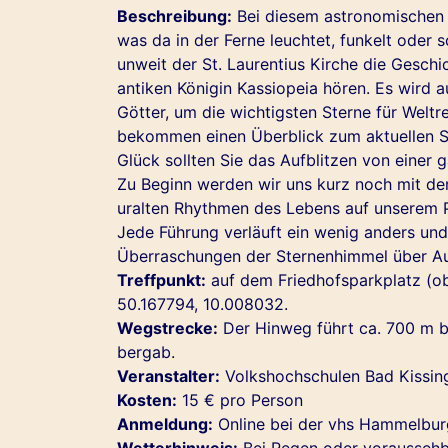
Beschreibung:
Bei diesem astronomischen 
was da in der Ferne leuchtet, funkelt oder
unweit der St. Laurentius Kirche die Geschi
antiken Königin Kassiopeia hören. Es wird
Götter, um die wichtigsten Sterne für Welt
bekommen einen Überblick zum aktuellen St
Glück sollten Sie das Aufblitzen von einer
Zu Beginn werden wir uns kurz noch mit de
uralten Rhythmen des Lebens auf unserem P
Jede Führung verläuft ein wenig anders und
Überraschungen der Sternenhimmel über Aur
Treffpunkt:
auf dem Friedhofsparkplatz (obe
50.167794, 10.008032.
Wegstrecke:
Der Hinweg führt ca. 700 m be
bergab.
Veranstalter:
Volkshochschulen Bad Kissi
Kosten:
15 € pro Person
Anmeldung:
Online bei der vhs Hammelbu
Wetterhinweis:
Bei Regen oder voraussehb