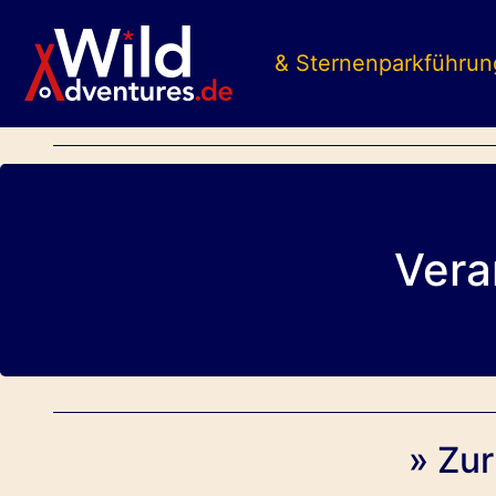
& Sternenparkführun
Vera
»
Zur