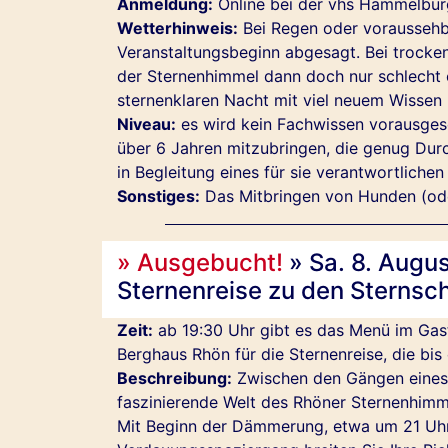
Anmeldung:
Online bei der vhs Hammelbu
Wetterhinweis:
Bei Regen oder voraussehb
Veranstaltungsbeginn abgesagt. Bei trocken
der Sternenhimmel dann doch nur schlecht od
sternenklaren Nacht mit viel neuem Wissen
Niveau:
es wird kein Fachwissen vorausgese
über 6 Jahren mitzubringen, die genug Durc
in Begleitung eines für sie verantwortliche
Sonstiges:
Das Mitbringen von Hunden (oder
» Ausgebucht!
» Sa. 8. Augu
Sternenreise zu den Sternsc
Zeit:
ab 19:30 Uhr gibt es das Menü im Gas
Berghaus Rhön für die Sternenreise, die bis
Beschreibung:
Zwischen den Gängen eines e
faszinierende Welt des Rhöner Sternenhimme
Mit Beginn der Dämmerung, etwa um 21 Uhr