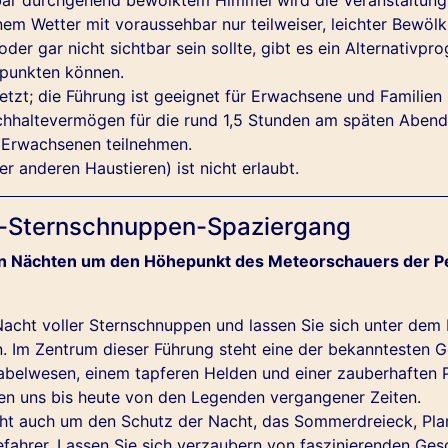
em Wetter mit voraussehbar nur teilweiser, leichter Bewölk
er gar nicht sichtbar sein sollte, gibt es ein Alternativpr
 punkten können.
tzt; die Führung ist geeignet für Erwachsene und Familien 
hhaltevermögen für die rund 1,5 Stunden am späten Abend 
n Erwachsenen teilnehmen.
 anderen Haustieren) ist nicht erlaubt.
en-Sternschnuppen-Spaziergang
en Nächten um den Höhepunkt des Meteorschauers der P
acht voller Sternschnuppen und lassen Sie sich unter dem 
. Im Zentrum dieser Führung steht eine der bekanntesten Ge
abelwesen, einem tapferen Helden und einer zauberhaften Pr
en uns bis heute von den Legenden vergangener Zeiten.
ht auch um den Schutz der Nacht, das Sommerdreieck, Pla
efahrer. Lassen Sie sich verzaubern von faszinierenden Ge