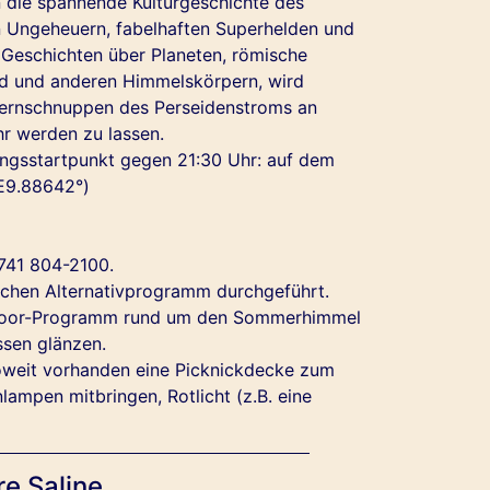
 die spannende Kulturgeschichte des
n Ungeheuern, fabelhaften Superhelden und
t Geschichten über Planeten, römische
ond und anderen Himmelskörpern, wird
Sternschnuppen des Perseidenstroms an
r werden zu lassen.
ngsstartpunkt gegen 21:30 Uhr: auf dem
E9.88642°)
741 804-2100.
ichen Alternativprogramm durchgeführt.
Outdoor-Programm rund um den Sommerhimmel
ssen glänzen.
soweit vorhanden eine Picknickdecke zum
nlampen mitbringen, Rotlicht (z.B. eine
e Saline