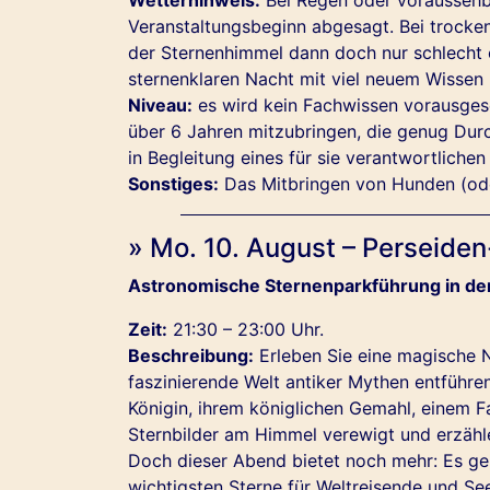
Veranstaltungsbeginn abgesagt. Bei trocken
der Sternenhimmel dann doch nur schlecht od
sternenklaren Nacht mit viel neuem Wissen
Niveau:
es wird kein Fachwissen vorausgese
über 6 Jahren mitzubringen, die genug Durc
in Begleitung eines für sie verantwortliche
Sonstiges:
Das Mitbringen von Hunden (oder
» Mo. 10. August – Perseid
Astronomische Sternenparkführung in d
Zeit:
21:30 – 23:00 Uhr.
Beschreibung:
Erleben Sie eine magische N
faszinierende Welt antiker Mythen entführen
Königin, ihrem königlichen Gemahl, einem F
Sternbilder am Himmel verewigt und erzähl
Doch dieser Abend bietet noch mehr: Es ge
wichtigsten Sterne für Weltreisende und Se