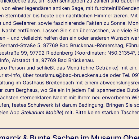
cknickdecke aus, um Sternschnuppen zu zählen und dabei in
von einer legendären antiken Sage, mit furchteinflößende
ren Sternbilder bis heute den nächtlichen Himmel zieren. Mi
nde und Seefahrer, sowie faszinierende Fakten zu Sonne, M
 Nacht entführen. Lassen Sie sich überraschen, wie viele 
 – und vielleicht helfen den ein oder anderen Wunsch wah
-Gerhard-Straße 5, 97769 Bad Brückenau-Römershag; Führu
estraße 99, 97792 Riedenberg (Koordinaten: N50.31354°, 
Info, Altstadt 1 a, 97769 Bad Brückenau.
pro Person und schließt das Menü (ohne Getränke) mit ein.
rist-Info, über
tourismus@bad-brueckenau.de
oder Tel. 09
altung im Gasthaus Breitenbach mit einem abwechslungsre
Tour zum Berghaus, wo Sie ein in jedem Fall spannendes 
 nächsten sternenklaren Nacht mit Ihrem neu erworbenen Wi
ufen, festes Schuhwerk ist darum Bedingung. Bringen Sie 
reien App
Stellarium Mobile
) mit. Bitte keine starken Tasche
Bismarck & Bunte Sachen im Museum Ober