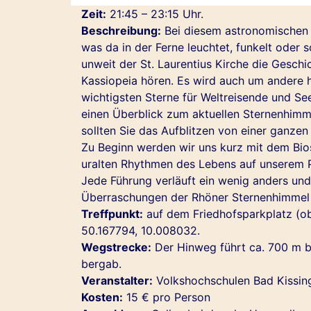
Zeit:
21:45 – 23:15 Uhr.
Beschreibung:
Bei diesem astronomischen 
was da in der Ferne leuchtet, funkelt oder
unweit der St. Laurentius Kirche die Geschi
Kassiopeia hören. Es wird auch um andere 
wichtigsten Sterne für Weltreisende und S
einen Überblick zum aktuellen Sternenhimme
sollten Sie das Aufblitzen von einer ganze
Zu Beginn werden wir uns kurz mit dem Bio
uralten Rhythmen des Lebens auf unserem P
Jede Führung verläuft ein wenig anders und
Überraschungen der Rhöner Sternenhimmel a
Treffpunkt:
auf dem Friedhofsparkplatz (obe
50.167794, 10.008032.
Wegstrecke:
Der Hinweg führt ca. 700 m be
bergab.
Veranstalter:
Volkshochschulen Bad Kissi
Kosten:
15 € pro Person