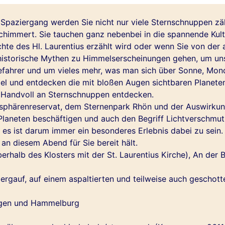
Spaziergang werden Sie nicht nur viele Sternschnuppen zä
 schimmert. Sie tauchen ganz nebenbei in die spannende Ku
chte des Hl. Laurentius erzählt wird oder wenn Sie von der 
historische Mythen zu Himmelserscheinungen gehen, um uns
eefahrer und um vieles mehr, was man sich über Sonne, Mon
l und entdecken die mit bloßen Augen sichtbaren Planeten 
n Handvoll an Sternschnuppen entdecken.
sphärenreservat, dem Sternenpark Rhön und der Auswirkung
laneten beschäftigen und auch den Begriff Lichtverschmu
 es ist darum immer ein besonderes Erlebnis dabei zu sein.
n diesem Abend für Sie bereit hält.
rhalb des Klosters mit der St. Laurentius Kirche), An der 
rgauf, auf einem aspaltierten und teilweise auch geschot
ngen und Hammelburg