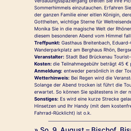
Verdauungsspaziergang breiten Sie Ihre Pi
Sommerhimmels einzutauchen. Erfahren Sie 
der ganzen Familie einer eitlen Königin, de
Gottheiten, wichtige Sterne für Weltreise
Monika Sie in die magische Welt der Rhöner
diesem besonderen Abend vom Himmel fallen
Treffpunkt:
Gasthaus Breitenbach
, Eduard
Wanderparkplatz am Berghaus Rhön, Bergse
Veranstalter:
Stadt Bad Brückenau Tourist-
Kosten:
die Teilnahmegebühr beträgt 45 € 
Anmeldung:
entweder persönlich in der Tou
Wetterhinweis:
Bei Regen wird die Veranst
Solange der Abend trocken ist führt die 
erwartet. So können Sie spätestens in der
Sonstiges:
Es wird eine kurze Strecke gela
Hinsetzen und Ihr Handy (mit dem kostenf
Fahrrad-Rücklicht) ist o.k.
» So. 9. August – Bischof, 