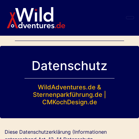
Datenschutz
WildAdventures.de &
Sternenparkführung.de |
CMKochDesign.de
Diese Datenschutzerklärung (Informationen