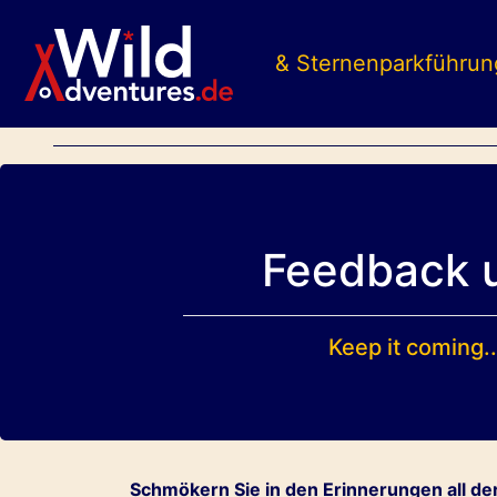
& Sternenparkführun
Feedback 
Keep it coming.
Schmökern Sie in den Erinnerungen all de