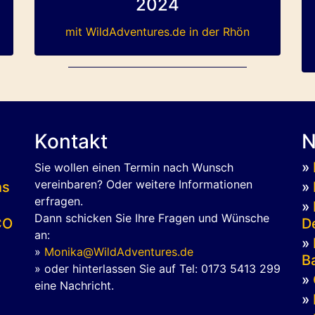
2024
mit WildAdventures.de in der Rhön
Kontakt
N
»
Sie wollen einen Termin nach Wunsch
vereinbaren? Oder weitere Informationen
hs
»
erfragen.
»
Dann schicken Sie Ihre Fragen und Wünsche
CO
D
an:
»
»
Monika@WildAdventures.de
B
» oder hinterlassen Sie auf Tel: 0173 5413 299
»
eine Nachricht.
»